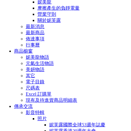
妮美龍
摩擦產生的負靜電量
營業守則
關於妮芙露
最新消息
最新商品
佈達事項
行事曆
商品櫥窗
妮美龍物語
元氣生活物語
美妍物語
其它
電子目錄
尺碼表
Excel 訂購單
現有及待進貨商品明細表
傳承交流
影音特輯
照片
妮芙露國際全球53週年誌慶
妮芙露香港20週年大會