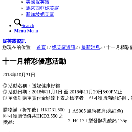
美國妮芙露
馬來西亞妮芙露
新加坡妮芙露
Search
Menu
Menu
妮芙露資訊
您現在的位置：
首頁
1
/
妮芙露資訊
2
/
最新消息
3
/
十一月精彩
十一月精彩優惠活動
2018年10月31日
◎ 活動名稱：送妮健康好禮
◎ 活動日期：2018年11月1日 至 2018年11月29日5:00PM止
◎ 單張訂購單實付金額達下表之標準者，即可獲贈滿額好禮，
購物滿（折扣後）HKD31,500
1. AS005 風尚披肩(亮紅色)
即可獲贈價值共HKD3,550 之
2. HC17 L型發酵乳酸鈣 135g
獎品: