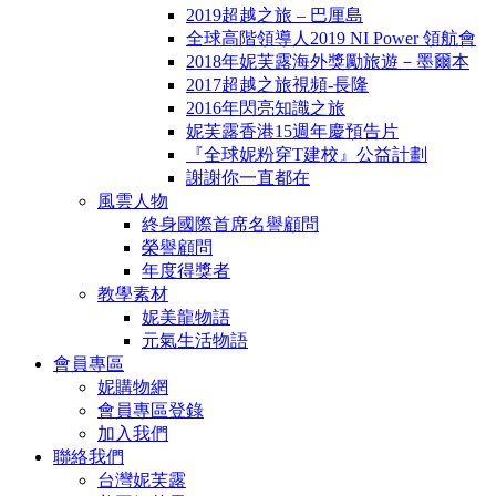
2019超越之旅 – 巴厘島
全球高階領導人2019 NI Power 領航會
2018年妮芙露海外獎勵旅遊－墨爾本
2017超越之旅視頻-長隆
2016年閃亮知識之旅
妮芙露香港15週年慶預告片
『全球妮粉穿T建校』公益計劃
謝謝你一直都在
風雲人物
終身國際首席名譽顧問
榮譽顧問
年度得獎者
教學素材
妮美龍物語
元氣生活物語
會員專區
妮購物網
會員專區登錄
加入我們
聯絡我們
台灣妮芙露