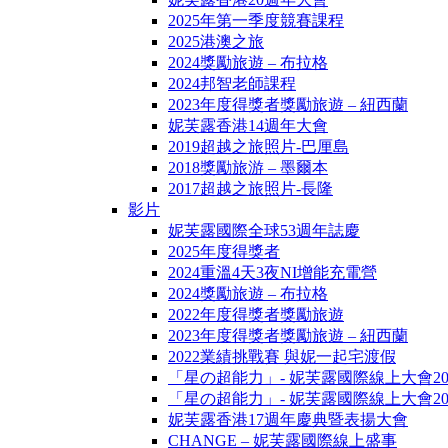
2025年第一季度競賽課程
2025港澳之旅
2024獎勵旅遊 – 布拉格
2024邦智老師課程
2023年度得獎者獎勵旅遊 – 紐西蘭
妮芙露香港14週年大會
2019超越之旅照片-巴厘島
2018獎勵旅游 – 墨爾本
2017超越之旅照片-長隆
影片
妮芙露國際全球53週年誌慶
2025年度得獎者
2024重溫4天3夜NI增能充電營
2024獎勵旅遊 – 布拉格
2022年度得獎者獎勵旅遊
2023年度得獎者獎勵旅遊 – 紐西蘭
2022業績挑戰賽 與妮一起宅渡假
「星の超能力」- 妮芙露國際線上大會20
「星の超能力」- 妮芙露國際線上大會20
妮芙露香港17週年慶典暨表揚大會
CHANGE – 妮芙露國際線上盛事