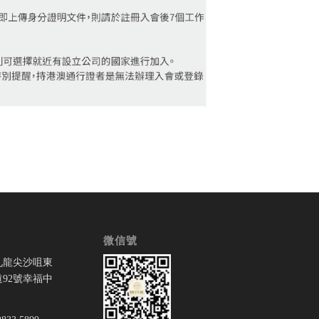
微信號
九龍尖沙咀東
92號幸福中