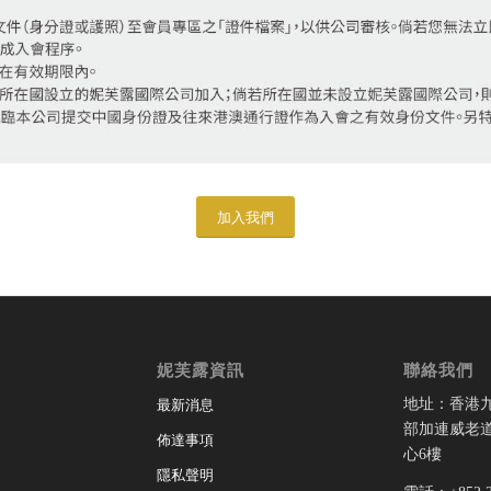
加入我們
妮芙露資訊
聯絡我們
地址：香港
最新消息
部加連威老道
佈達事項
心6樓
隱私聲明