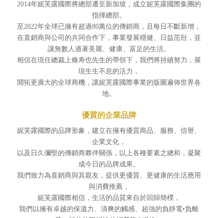
2014年妮芙露國際將總部遷至新加坡，成立妮芙露國際集團的
指揮總部。
至2022年全球已擁有超過80萬位的傳銷商，且每日不斷新增，
在直銷商與公司的共同合作下，事業發展穩健、日益茁壯，並
讓無數人過著美麗、健康、富足的生活。
相信在現任總裁上條寿也先生的帶領下，我們將持續努力，展
現生生不息的活力，
開拓更廣大的全球商機，讓妮芙露國際事業的版圖遍佈世界各
地。
優質的企業品牌
妮芙露國際的品牌形象，建立在擁有優質商品、服務、信譽、
企業文化，
以及日久彌堅的傳銷商夥伴關係，以上各種要素之總和，凝聚
成今日的品牌成果。
我們致力為直銷商與其親友，提供更優質、更健康的生活應用
與消費推薦，
妮芙露國際相信，生活的品質來自於回歸簡樸，
我們以擁有卓越的保溫力、清爽的觸感、超強的負靜電•負離