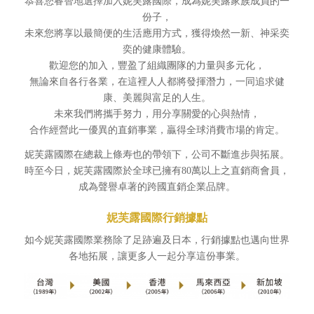
恭喜您睿智地選擇加入妮芙露國際，成為妮芙露家族成員的一
份子，
未來您將享以最簡便的生活應用方式，獲得煥然一新、神采奕
奕的健康體驗。
歡迎您的加入，豐盈了組織團隊的力量與多元化，
無論來自各行各業，在這裡人人都將發揮潛力，一同追求健
康、美麗與富足的人生。
未來我們將攜手努力，用分享關愛的心與熱情，
合作經營此一優異的直銷事業，贏得全球消費市場的肯定。
妮芙露國際在總裁上條寿也的帶領下，公司不斷進步與拓展。
時至今日，妮芙露國際於全球已擁有80萬以上之直銷商會員，
成為聲譽卓著的跨國直銷企業品牌。
妮芙露國際行銷據點
如今妮芙露國際業務除了足跡遍及日本，行銷據點也邁向世界
各地拓展，讓更多人一起分享這份事業。