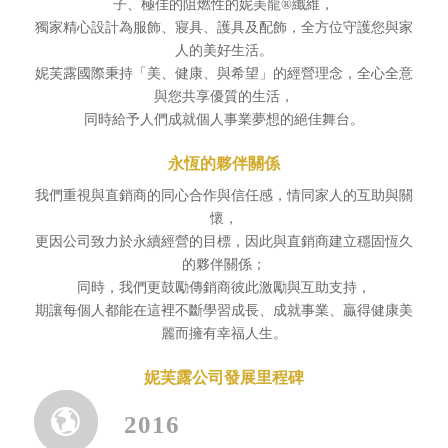
子、極佳的阻燃性的妮美龍®纖維，
獨家精心設計為服飾、寢具、護具及配飾，全方位守護您與家
人的美好生活。
妮芙露國際秉持「美、健康、與希望」的經營理念，全心全意
與您共享優質的生活，
同時給予人們成就個人事業夢想的絕佳舞台。
永恆的夥伴關係
我們重視與直銷商的同心合作與信任感，情同家人的互助與關
懷，
更因公司致力於永續經營的目標，因此與直銷商建立穩固恆久
的夥伴關係；
同時，我們更鼓勵傳銷商彼此激勵與互助支持，
期讓每個人都能在這裡不斷學習成長、成就事業、贏得健康美
麗而擁有幸福人生。
妮芙露公司發展里程碑
2016