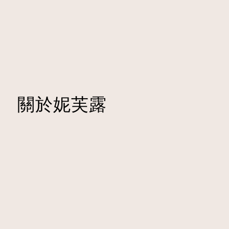
關於妮芙露