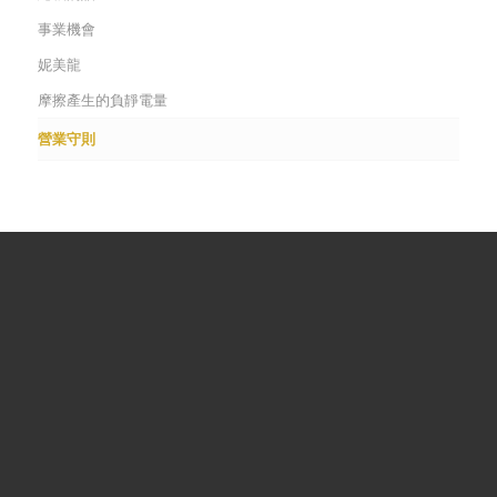
事業機會
妮美龍
摩擦產生的負靜電量
營業守則
常用鏈接
妮芙露資訊
關於妮芙露
最新消息
商品櫥窗
佈達事項
商品單張
隱私聲明
妮芙露香港行事曆
聯絡我們