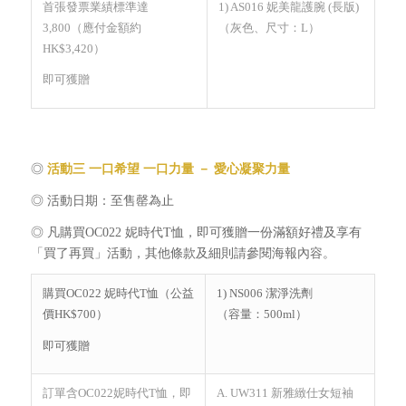
首張發票業績標準達
1) AS016 妮美龍護腕 (長版)
3,800（應付金額約
（灰色、尺寸：L）
HK$3,420）
即可獲贈
◎
活動三 一口希望 一口力量 － 愛心凝聚力量
◎ 活動日期：至售罄為止
◎ 凡購買OC022 妮時代T恤，即可獲贈一份滿額好禮及享有
「買了再買」活動，其他條款及細則請參閱海報內容。
購買OC022 妮時代T恤（公益
1) NS006 潔淨洗劑
價HK$700）
（容量：500ml）
即可獲贈
訂單含OC022妮時代T恤，即
A. UW311 新雅緻仕女短袖