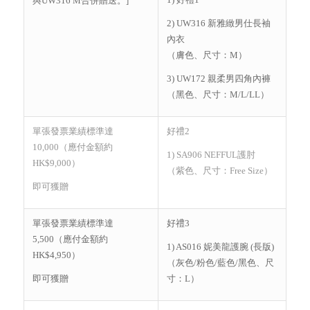
與UW316 M合併贈送。]
2) UW316 新雅緻男仕長袖
內衣
（膚色、尺寸：M）
3) UW172 親柔男四角內褲
（黑色、尺寸：M/L/LL）
單張發票業績標準達
好禮2
10,000（應付金額約
1) SA906 NEFFUL護肘
HK$9,000）
（紫色、尺寸：Free Size）
即可獲贈
單張發票業績標準達
好禮3
5,500（應付金額約
1) AS016 妮美龍護腕 (長版)
HK$4,950）
（灰色/粉色/藍色/黑色、尺
即可獲贈
寸：L）