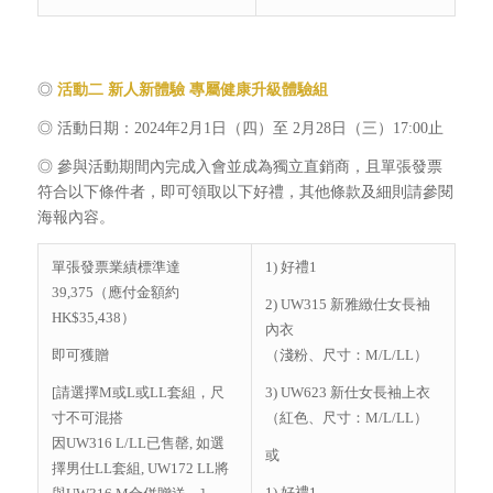
◎
活動二 新人新體驗 專屬健康升級體驗組
◎ 活動日期：2024年2月1日（四）至 2月28日（三）17:00止
◎ 參與活動期間內完成入會並成為獨立直銷商，且單張發票
符合以下條件者，即可領取以下好禮，其他條款及細則請參閱
海報內容。
單張發票業績標準達
1) 好禮1
39,375（應付金額約
2) UW315 新雅緻仕女長袖
HK$35,438）
內衣
即可獲贈
（淺粉、尺寸：M/L/LL）
[請選擇M或L或LL套組，尺
3) UW623 新仕女長袖上衣
寸不可混搭
（紅色、尺寸：M/L/LL）
因UW316 L/LL已售罄, 如選
或
擇男仕LL套組, UW172 LL將
1) 好禮1