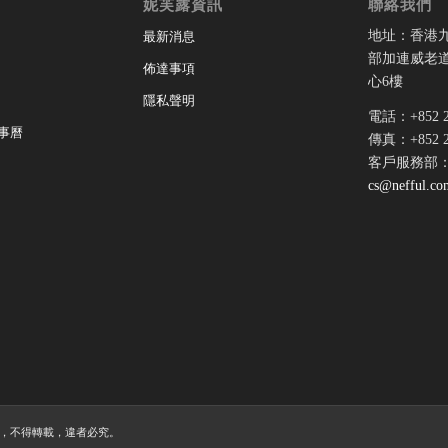
妮芙露資訊
聯絡我們
地址：香港
最新消息
部加連威老道
佈達事項
心6樓
隱私聲明
電話：+852 28
事曆
傳真：+852 28
客戶服務部
cs@nefful.co
許可，不得轉載，違者必究。