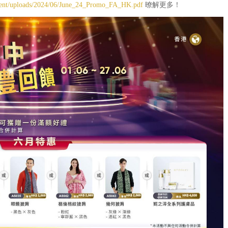
ntent/uploads/2024/06/June_24_Promo_FA_HK.pdf
暸解更多！