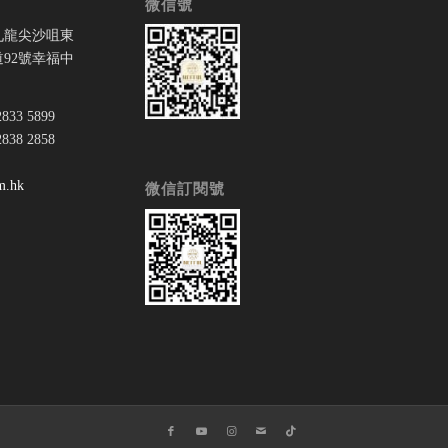
微信號
九龍尖沙咀東
92號幸福中
33 5899
38 2858
：
m.hk
微信訂閱號