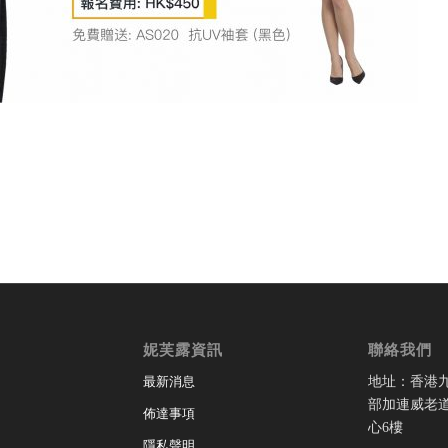
妮芙露資訊
聯絡我們
地址：香港
最新消息
部加連威老道
佈達事項
心6樓
隱私聲明