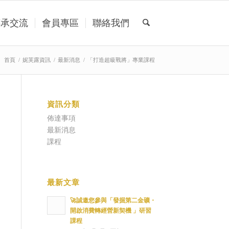
傳承交流
會員專區
聯絡我們
：
首頁
/
妮芙露資訊
/
最新消息
/
「打造超級戰將」專業課程
資訊分類
佈達事項
最新消息
課程
最新文章
🚀誠邀您參與「發掘第二金礦・
開啟消費轉經營新契機 」研習
課程