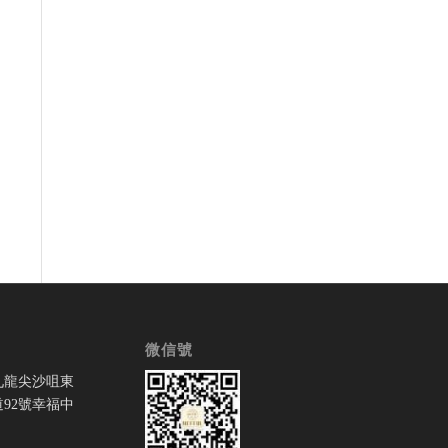
微信號
九龍尖沙咀東
92號幸福中