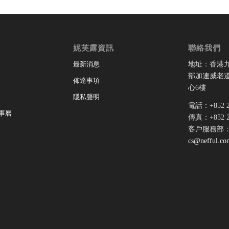
妮芙露資訊
聯絡我們
地址：香港
最新消息
部加連威老道
佈達事項
心6樓
隱私聲明
電話：+852 28
事曆
傳真：+852 28
客戶服務部
cs@nefful.co