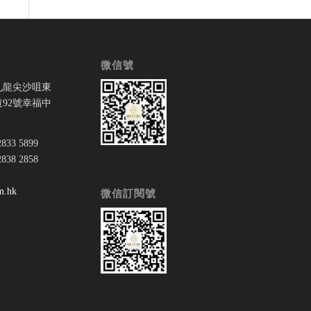
微信號
九龍尖沙咀東
92號幸福中
33 5899
38 2858
：
m.hk
微信訂閱號