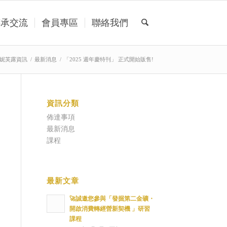
傳承交流
會員專區
聯絡我們
妮芙露資訊
/
最新消息
/
「2025 週年慶特刊」 正式開始販售!
資訊分類
佈達事項
最新消息
課程
最新文章
🚀誠邀您參與「發掘第二金礦・
開啟消費轉經營新契機 」研習
課程