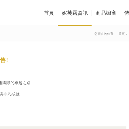
首頁
妮芙露資訊
商品櫥窗
您現在的位置：
首頁
/
售!
露國際的卓越之路
耀與非凡成就