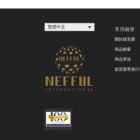
繁體中文
常用鏈接
關於妮芙露
商品櫥窗
商品單張
妮芙露香港行