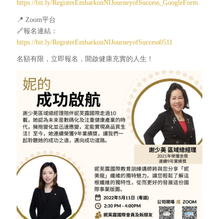
https://bit.ly/RegisterEmbarkonNIJourneyofSuccess_GoogleForm
📍 Zoom平台
🔗報名連結：
https://bit.ly/RegisterEmbarkonNIJourneyofSuccess0511
名額有限，立即報名，開啟健康充實的人生！