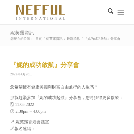
妮芙露資訊
您現在的位置：
首頁
/
妮芙露資訊
/
最新消息
/
『妮的成功啟航』分享會
『妮的成功啟航』分享會
2022年4月28日
您希望擁有健康美麗與財富自由兼得的人生嗎？
那就趕緊參加『妮的成功起航』分享會，您將獲得更多啟發：
🗓️ 11.05.2022
🕑 2:30pm – 4:00pm
📍 妮芙露香港會議室
🔗報名連結：