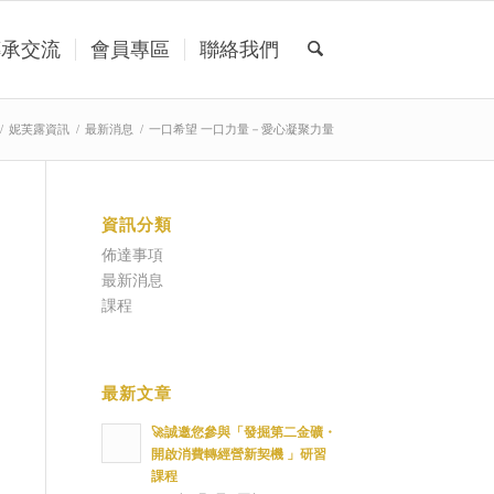
傳承交流
會員專區
聯絡我們
/
妮芙露資訊
/
最新消息
/
一口希望 一口力量－愛心凝聚力量
資訊分類
佈達事項
最新消息
課程
最新文章
🚀誠邀您參與「發掘第二金礦・
開啟消費轉經營新契機 」研習
課程