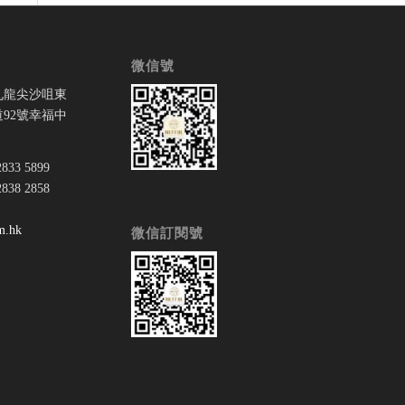
微信號
九龍尖沙咀東
92號幸福中
33 5899
38 2858
：
m.hk
微信訂閱號