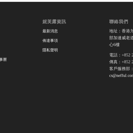
妮芙露資訊
聯絡我們
地址：香港
最新消息
部加連威老道
佈達事項
心6樓
隱私聲明
電話：+852 28
事曆
傳真：+852 28
客戶服務部
cs@nefful.co