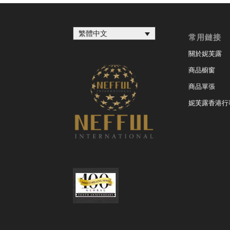
繁體中文
常用鏈接
關於妮芙露
商品櫥窗
商品單張
妮芙露香港行