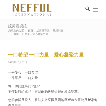
妮芙露資訊
您現在的位置：
首頁
/
妮芙露資訊
/
最新消息
/
一口希望 一口力量－愛心凝聚力量
一口希望 一口力量－愛心凝聚力量
2023年10月31日
一份愛心，一口希望
一件單品，一口力量
每一件的妮時代T恤👚
不僅是時尚單品，更是能夠改變命運的救命稻草。
您的參與及投入，將助力於寮國貧困地區🌾農作系統及🐓家禽
養育培訓，