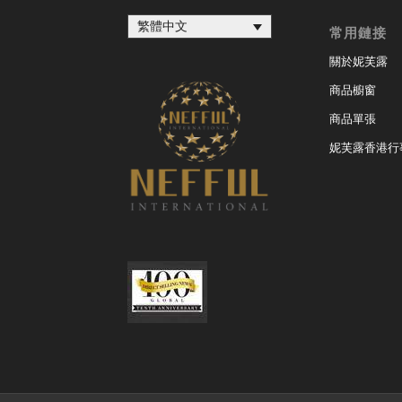
繁體中文
常用鏈接
關於妮芙露
商品櫥窗
商品單張
妮芙露香港行