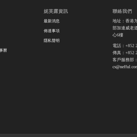
妮芙露資訊
聯絡我們
地址：香港
最新消息
部加連威老道
佈達事項
心6樓
隱私聲明
電話：+852 28
事曆
傳真：+852 28
客戶服務部
cs@nefful.co