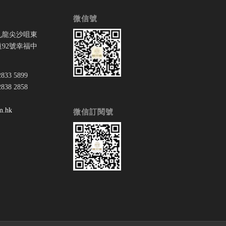
微信號
九龍尖沙咀東
92號幸福中
33 5899
38 2858
：
m.hk
微信訂閱號