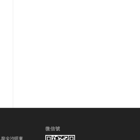
微信號
九龍尖沙咀東