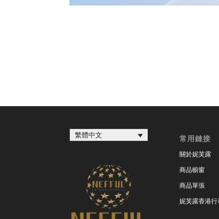
繁體中文
常用鏈接
關於妮芙露
商品櫥窗
商品單張
妮芙露香港行