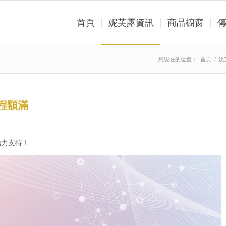
首頁
妮芙露資訊
商品櫥窗
您現在的位置：
首頁
/
妮
課程額滿
力支持！​