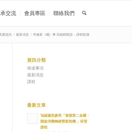
傳承交流
會員專區
聯絡我們
芙露資訊
/
最新消息
/
帝健新《纖》事 與妮輕鬆談 – 課程額滿
資訊分類
佈達事項
最新消息
課程
最新文章
🚀誠邀您參與「發掘第二金礦・
開啟消費轉經營新契機 」研習
課程