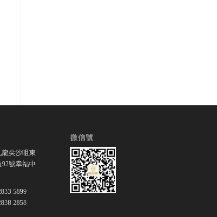
微信號
九龍尖沙咀東
92號幸福中
33 5899
38 2858
：