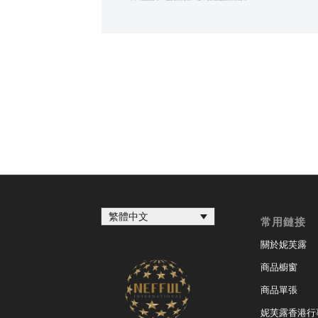
繁體中文
常用鏈接
關於妮芙露
商品櫥窗
商品單張
妮芙露香港行