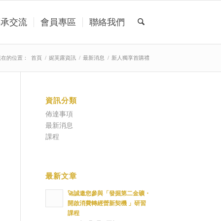
傳承交流
會員專區
聯絡我們
現在的位置：
首頁
/
妮芙露資訊
/
最新消息
/
新人獨享首購禮
資訊分類
佈達事項
最新消息
課程
最新文章
🚀誠邀您參與「發掘第二金礦・
開啟消費轉經營新契機 」研習
課程