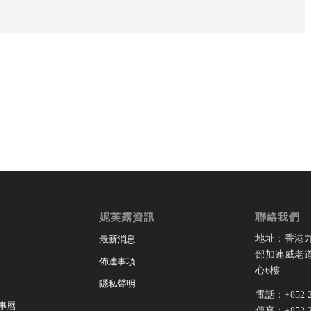
妮芙露資訊
聯絡我們
地址：香港
最新消息
部加連威老道
佈達事項
心6樓
隱私聲明
電話：+852 28
事曆
傳真：+852 28