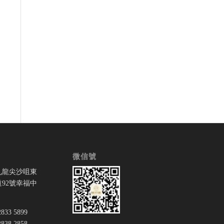
微信號
九龍尖沙咀東
92號幸福中
33 5899
38 2858