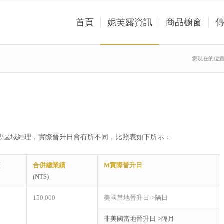
首頁
妮芙露資訊
商品櫥窗
您現在的位
/區域經理，實際晉升日會有所不同，比照表如下所示：
績
合併總業績
M
實際晉升日
(NT$)
150,000
美國當地晉升日->隔日
非美國當地晉升日->隔月