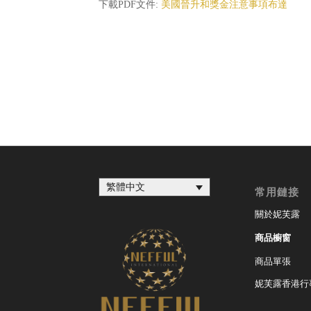
下載PDF文件:
美國晉升和獎金注意事項布達
繁體中文
常用鏈接
關於妮芙露
商品櫥窗
商品單張
妮芙露香港行