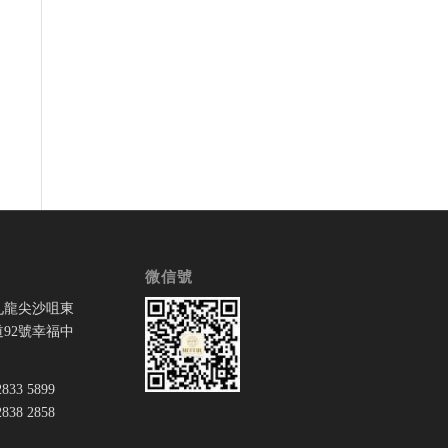
微信號
九龍尖沙咀東
92號幸福中
33 5899
38 2858
：