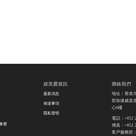
妮芙露資訊
聯絡我們
地址：香港
最新消息
部加連威老道
佈達事項
心6樓
隱私聲明
電話：+852 28
事曆
傳真：+852 28
客戶服務部