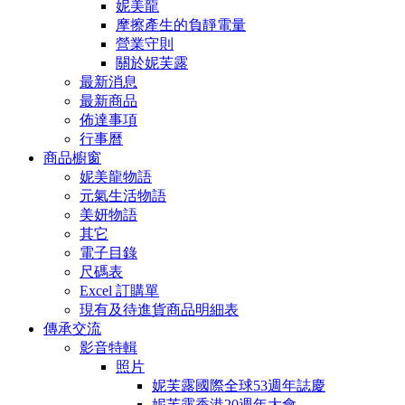
妮美龍
摩擦產生的負靜電量
營業守則
關於妮芙露
最新消息
最新商品
佈達事項
行事曆
商品櫥窗
妮美龍物語
元氣生活物語
美妍物語
其它
電子目錄
尺碼表
Excel 訂購單
現有及待進貨商品明細表
傳承交流
影音特輯
照片
妮芙露國際全球53週年誌慶
妮芙露香港20週年大會