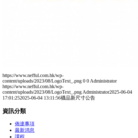
https://www.nefful.com.hk/wp-
content/uploads/2023/08/LogoText_.png
0
0
Administrator
https://www.nefful.com.hk/wp-
content/uploads/2023/08/LogoText_.png
Administrator
2025-06-04
17:01:25
2025-06-04 13:11:56
襪品新尺寸公告
資訊分類
佈達事項
最新消息
課程