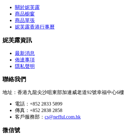
關於妮芙露
商品櫥窗
商品單張
妮芙露香港行事曆
妮芙露資訊
最新消息
佈達事項
隱私聲明
聯絡我們
地址：香港九龍尖沙咀東部加連威老道92號幸福中心6樓
電話：+852 2833 5899
傳真：+852 2838 2858
客戶服務部：
cs@nefful.com.hk
微信號