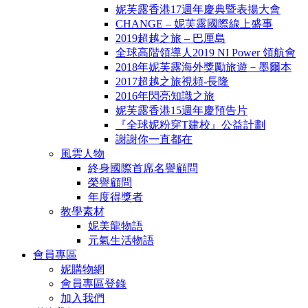
妮芙露香港17週年慶典暨表揚大會
CHANGE – 妮芙露國際線上盛事
2019超越之旅 – 巴厘島
全球高階領導人2019 NI Power 領航會
2018年妮芙露海外獎勵旅遊－墨爾本
2017超越之旅視頻-長隆
2016年閃亮知識之旅
妮芙露香港15週年慶預告片
『全球妮粉穿T建校』公益計劃
謝謝你一直都在
風雲人物
終身國際首席名譽顧問
榮譽顧問
年度得獎者
教學素材
妮美龍物語
元氣生活物語
會員專區
妮購物網
會員專區登錄
加入我們