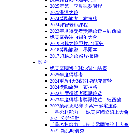
2025年第一季度競賽課程
2025港澳之旅
2024獎勵旅遊 – 布拉格
2024邦智老師課程
2023年度得獎者獎勵旅遊 – 紐西蘭
妮芙露香港14週年大會
2019超越之旅照片-巴厘島
2018獎勵旅游 – 墨爾本
2017超越之旅照片-長隆
影片
妮芙露國際全球53週年誌慶
2025年度得獎者
2024重溫4天3夜NI增能充電營
2024獎勵旅遊 – 布拉格
2022年度得獎者獎勵旅遊
2023年度得獎者獎勵旅遊 – 紐西蘭
2022業績挑戰賽 與妮一起宅渡假
「星の超能力」- 妮芙露國際線上大會
2021 公益活動
「星の超能力」- 妮芙露國際線上大會
2021 新品時裝秀