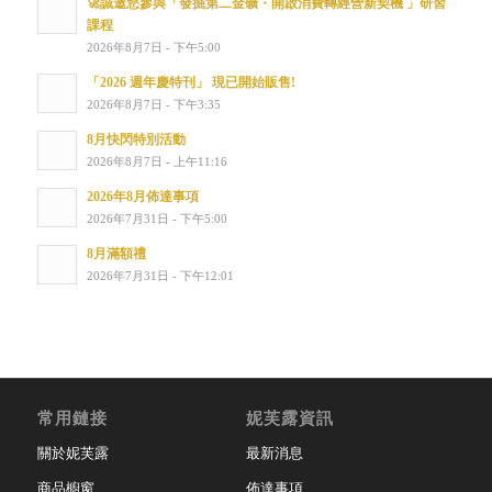
🚀誠邀您參與「發掘第二金礦・開啟消費轉經營新契機 」研習
課程
2026年8月7日 - 下午5:00
「2026 週年慶特刊」 現已開始販售!
2026年8月7日 - 下午3:35
8月快閃特別活動
2026年8月7日 - 上午11:16
2026年8月佈達事項
2026年7月31日 - 下午5:00
8月滿額禮
2026年7月31日 - 下午12:01
常用鏈接
妮芙露資訊
關於妮芙露
最新消息
商品櫥窗
佈達事項