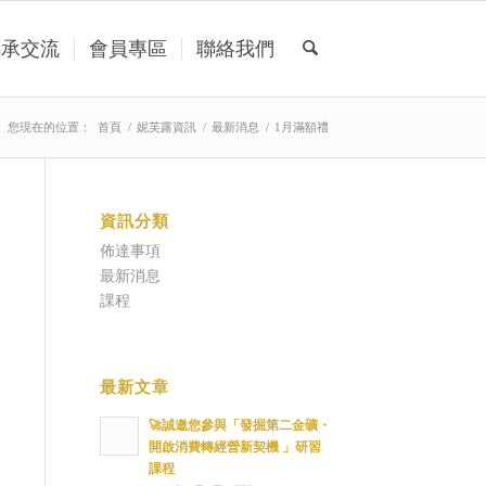
傳承交流
會員專區
聯絡我們
您現在的位置：
首頁
/
妮芙露資訊
/
最新消息
/
1月滿額禮
資訊分類
佈達事項
最新消息
課程
最新文章
🚀誠邀您參與「發掘第二金礦・
開啟消費轉經營新契機 」研習
課程