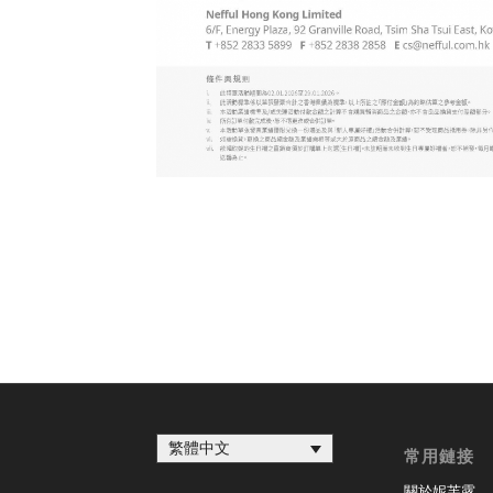
繁體中文
常用鏈接
關於妮芙露