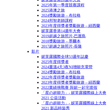
2025年第一季度競賽課程
2025港澳之旅
2024獎勵旅遊 – 布拉格
2024邦智老師課程
2023年度得獎者獎勵旅遊 – 紐西蘭
妮芙露香港14週年大會
2019超越之旅照片-巴厘島
2018獎勵旅游 – 墨爾本
2017超越之旅照片-長隆
影片
妮芙露國際全球53週年誌慶
2025年度得獎者
2024重溫4天3夜NI增能充電營
2024獎勵旅遊 – 布拉格
2022年度得獎者獎勵旅遊
2023年度得獎者獎勵旅遊 – 紐西蘭
2022業績挑戰賽 與妮一起宅渡假
「星の超能力」- 妮芙露國際線上大會
2021 公益活動
「星の超能力」- 妮芙露國際線上大會
2021 新品時裝秀