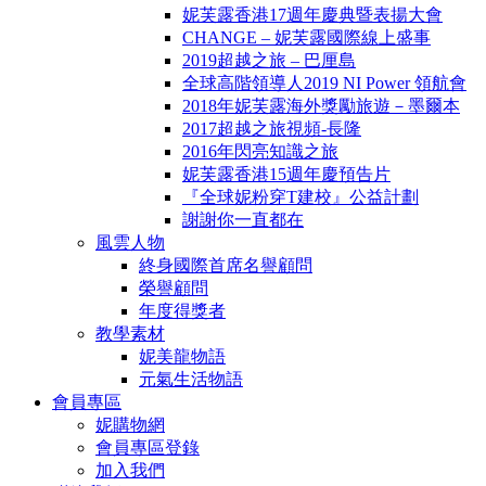
妮芙露香港17週年慶典暨表揚大會
CHANGE – 妮芙露國際線上盛事
2019超越之旅 – 巴厘島
全球高階領導人2019 NI Power 領航會
2018年妮芙露海外獎勵旅遊－墨爾本
2017超越之旅視頻-長隆
2016年閃亮知識之旅
妮芙露香港15週年慶預告片
『全球妮粉穿T建校』公益計劃
謝謝你一直都在
風雲人物
終身國際首席名譽顧問
榮譽顧問
年度得獎者
教學素材
妮美龍物語
元氣生活物語
會員專區
妮購物網
會員專區登錄
加入我們