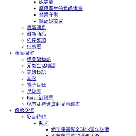
妮美龍
摩擦產生的負靜電量
營業守則
關於妮芙露
最新消息
最新商品
佈達事項
行事曆
商品櫥窗
妮美龍物語
元氣生活物語
美妍物語
其它
電子目錄
尺碼表
Excel 訂購單
現有及待進貨商品明細表
傳承交流
影音特輯
照片
妮芙露國際全球53週年誌慶
妮芙露香港20週年大會