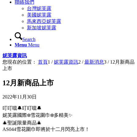
聯絡我們
台灣妮芙露
美國妮芙露
馬來西亞妮芙露
新加坡妮芙露
Search
Menu
Menu
妮芙露資訊
您現在的位置：
首頁
1
/
妮芙露資訊
2
/
最新消息
3
/
12月新商品
上市
12月新商品上市
2022年11月30日
叮叮噹🔔叮叮噹🔔
妮芙露國際❄️雪花圍巾❄️多精美✨
🎄聖誕限量商品🎄
AS044雪花圍巾即將於十二月閃亮上市！