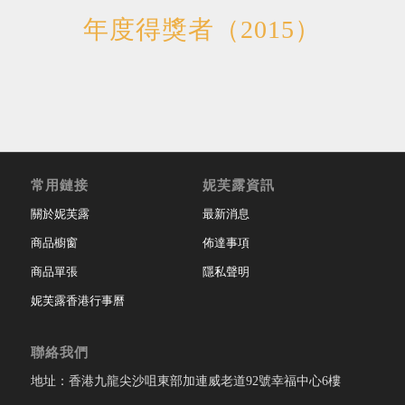
年度得獎者（2015）
常用鏈接
妮芙露資訊
關於妮芙露
最新消息
商品櫥窗
佈達事項
商品單張
隱私聲明
妮芙露香港行事曆
聯絡我們
地址：香港九龍尖沙咀東部加連威老道92號幸福中心6樓