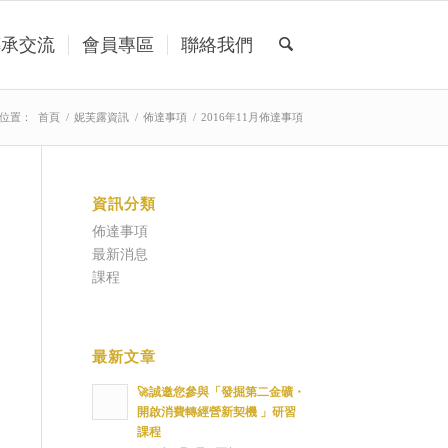
傳承交流
會員專區
聯絡我們
位置：
首頁
/
妮芙露資訊
/
佈達事項
/
2016年11月佈達事項
資訊分類
佈達事項
最新消息
課程
最新文章
🚀誠邀您參與「發掘第二金礦・
開啟消費轉經營新契機 」研習
課程