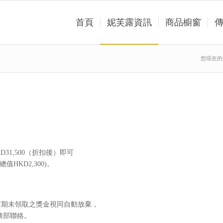
首頁
妮芙露資訊
商品櫥窗
您現在的
D31,500（折扣後）即可
總值HKD2,300)。
逾期未領取之獎金視同自動放棄，
服務部聯絡。