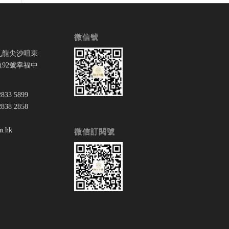
微信號
九龍尖沙咀東
92號幸福中
33 5899
38 2858
：
m.hk
微信訂閱號