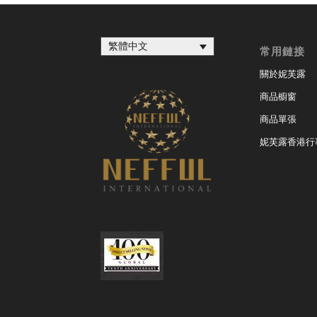
繁體中文
常用鏈接
關於妮芙露
商品櫥窗
商品單張
妮芙露香港行