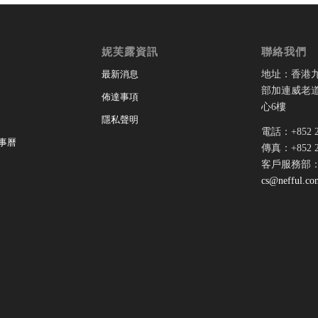
妮芙露資訊
聯絡我們
地址：香港
最新消息
部加連威老道
佈達事項
心6樓
隱私聲明
電話：+852 28
事曆
傳真：+852 28
客戶服務部
cs@nefful.co