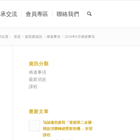
傳承交流
會員專區
聯絡我們
的位置：
首頁
/
妮芙露資訊
/
佈達事項
/
2016年6月佈達事項
資訊分類
佈達事項
最新消息
課程
最新文章
🚀誠邀您參與「發掘第二金礦・
開啟消費轉經營新契機 」研習
課程