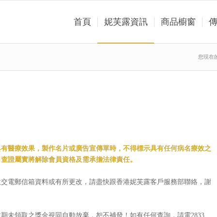
首頁
妮芙露資訊
商品櫥窗
您現在
具有醫療效果，製作名片或廣告宣傳單時，不得標示具有任何病名療效之
司查證屬實將解除會員資格及需承擔法律責任。
繳交電郵信箱資料或有所更改，請盡快跟香港妮芙露客戶服務部聯絡，謝
期未領取之獎金視同自動放棄，恕不補發！如有任何查詢，請電2833