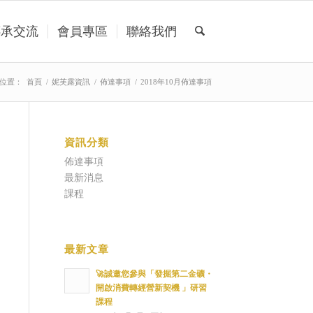
傳承交流
會員專區
聯絡我們
位置：
首頁
/
妮芙露資訊
/
佈達事項
/
2018年10月佈達事項
資訊分類
佈達事項
最新消息
課程
最新文章
🚀誠邀您參與「發掘第二金礦・
開啟消費轉經營新契機 」研習
課程