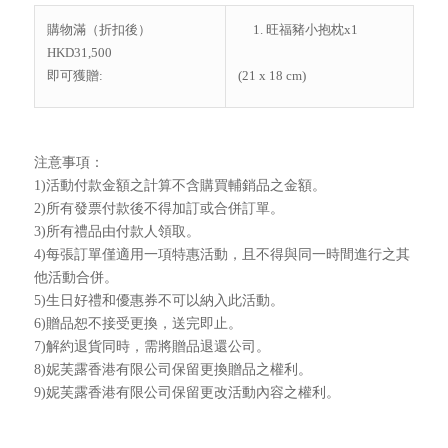
購物滿（折扣後）
旺福豬小抱枕x1
HKD31,500
即可獲贈:
(21 x 18 cm)
注意事項：
1)活動付款金額之計算不含購買輔銷品之金額。
2)所有發票付款後不得加訂或合併訂單。
3)所有禮品由付款人領取。
4)每張訂單僅適用一項特惠活動，且不得與同一時間進行之其
他活動合併。
5)生日好禮和優惠券不可以納入此活動。
6)贈品恕不接受更換，送完即止。
7)解約退貨同時，需將贈品退還公司。
8)妮芙露香港有限公司保留更換贈品之權利。
9)妮芙露香港有限公司保留更改活動內容之權利。