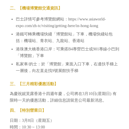
二
、
【
機場博覽館交通資訊
】
巴士詳情可參考博覽館網站：https://www.asiaworld-
expo.com/zh-tc/visiting/getting-here/in-hong-kong
港鐵可轉乘機場快綫「博覽館站」下車，機場快綫站包
括：機場站、青衣站、九龍站、香港站
港珠澳大橋香港口岸：可乘搭B4專營巴士或901專線小巴到
「博覽館」下車
私家車/的士：於「博覽館」東面入口下車，右邊扶手梯上
一層後，向左直走找9號展館扶手梯
三
、
【
三
月精彩優惠活動】
為慶祝妮芙露香港十四週年慶，公司將在3月10日(星期日) 有
限時一天的優惠活動，詳細信息請留意公司最新消息。
四
、
【特別營業日】
日期：3月8日（星期五）
時間：10:30 ~ 13:00