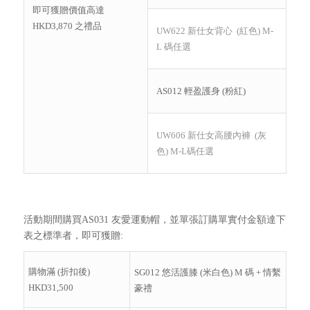
即可獲贈價值高達
HKD3,870 之禮品
UW622 新仕女背心 (紅色) M-
L 碼任選
AS012 輕盈護身 (粉紅)
UW606 新仕女高腰內褲 (灰
色) M-L碼任選
活動期間購買AS031 友愛運動帽，並單張訂購單實付金額達下
表之標準者，即可獲贈:
購物滿 (折扣後)
SG012 悠活護膝 (米白色) M 碼 + 情繫
HKD31,500
豪禮