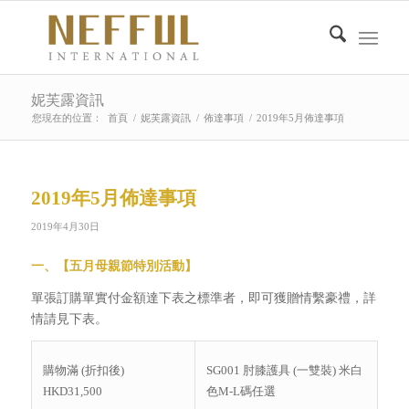
妮芙露資訊
您現在的位置：
首頁
/
妮芙露資訊
/
佈達事項
/
2019年5月佈達事項
2019年5月佈達事項
2019年4月30日
一、
【五月母親節特別活動】
單張訂購單實付金額達下表之標準者，即可獲贈情繫豪禮，詳
情請見下表。
購物滿 (折扣後)
SG001 肘膝護具 (一雙裝) 米白
HKD31,500
色M-L碼任選