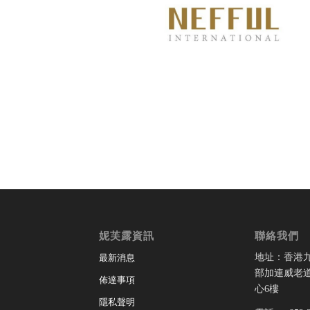
妮芙露資訊
聯絡我們
地址：香港
最新消息
部加連威老道
佈達事項
心6樓
隱私聲明