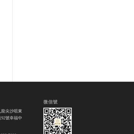
微信號
九龍尖沙咀東
92號幸福中