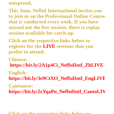
outspread.
This June, Nefful International invites you
to join us on the Professional Online Course
that is conducted every week. If you have
missed out the live session, there is replay
session available for catch-up.
Click on the respective links below to
register for the
LIVE
sessions that you
prefer to attend:
Chinese:
https://bit.ly/2A1p4Ci_NeffulIntl_ZhLIVE
English:
https://bit.ly/3e9CtXO_NeffulIntl_EngLIVE
Cantonese:
https://bit.ly/2zYqaPu_NeffulIntl_CantoLIVE
Click on the respective links below to