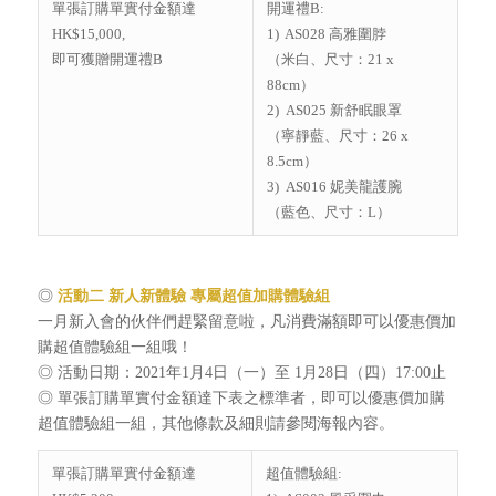
單張訂購單實付金額達
開運禮B:
HK$15,000,
1) AS028 高雅圍脖
即可獲贈開運禮B
（米白、尺寸：21 x
88cm）
2) AS025 新舒眠眼罩
（寧靜藍、尺寸：26 x
8.5cm）
3) AS016 妮美龍護腕
（藍色、尺寸：L）
◎
活動二
新人新體驗 專屬超值加購體驗組
一月新入會的伙伴們趕緊留意啦，凡消費滿額即可以優惠價加
購超值體驗組一組哦！
◎ 活動日期：2021年1月4日（一）至 1月28日（四）17:00止
◎ 單張訂購單實付金額達下表之標準者，即可以優惠價加購
超值體驗組一組，其他條款及細則請參閱海報內容。
單張訂購單實付金額達
超值體驗組: