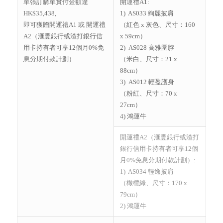
單張訂購單實付金額達
開運禮A1:
HK$35,438,
1) AS033 絢麗披肩
即可獲贈開運禮A1 或 開運禮
（紅色 x 灰色、尺寸：160
A2（滙豐銀行或渣打銀行信
x 59cm）
用卡持有者可享12個月0%免
2) AS028 高雅圍脖
息分期付款計劃）
（米白、尺寸：21 x
88cm）
3) AS012 輕盈護身
（粉紅、尺寸：70 x
27cm）
4) 鴻運牛
開運禮A2（滙豐銀行或渣打
銀行信用卡持有者可享12個
月0%免息分期付款計劃）:
1) AS034 輕逸披肩
（橄欖綠、尺寸：170 x
79cm）
2) 鴻運牛