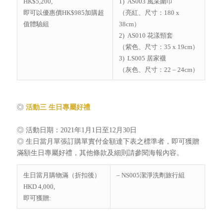
HK$5,200,
1) AS003 風采圍巾
即可以優惠價HK$985加購超
（亮紅、尺寸：180 x
值體驗組
38cm）
2) AS010 花漾頸套
（紫色、尺寸：35 x 19cm）
3) LS005 居家襪
（灰色、尺寸：22 – 24cm）
◎
活動三
生日專屬好禮
◎ 活動日期：2021年1月1日至12月30日
◎ 生日當月單張訂購單實付金額達下表之標準者，即可獲贈
滿額生日專屬好禮，其他條款及細則請參閱海報內容。
生日當月購物滿（折扣後）
– NS005潔淨洗劑旅行組
HKD 4,000,
即可獲贈: