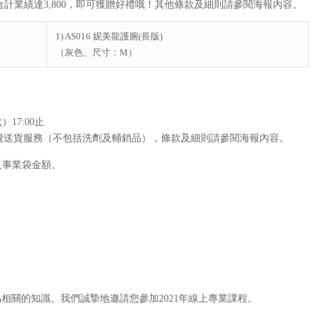
計業績達3,800，即可獲贈好禮哦！其他條款及細則請參閱海報內容。
1) AS016 妮美龍護腕(長版)
（灰色、尺寸：M）
17:00止
享免費送貨服務（不包括洗劑及輔銷品），條款及細則請參閱海報內容。
及事業袋金額。
相關的知識。我們誠摯地邀請您參加2021年線上專業課程。