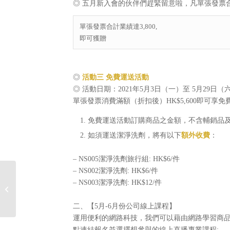
◎ 五月新入會的伙伴們趕緊留意啦，凡單張發票合
單張發票合計業績達3,800,
即可獲贈
◎
活動三
免費運送活動
◎ 活動日期：2021年5月3日（一）至 5月29日（六）
單張發票消費滿額（折扣後）HK$5,600即可
免費運送活動訂購商品之金額，不含輔銷品
如須運送潔淨洗劑，將有以下
額外收費
：
– NS005潔淨洗劑旅行組: HK$6/件
– NS002潔淨洗劑: HK$6/件
– NS003潔淨洗劑: HK$12/件
2021年5月妮愛滿滿獻給最親愛的母親
滿額禮
二、【5月-6月份公司線上課程】
運用便利的網路科技，我們可以藉由網路學習商品
點連結報名並選擇想參與的線上直播專業課程: