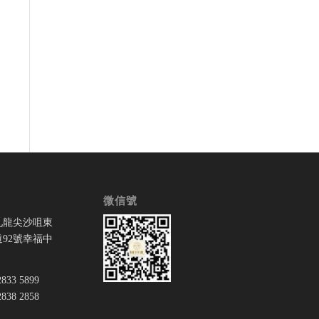
微信號
九龍尖沙咀東
92號幸福中
33 5899
38 2858
：