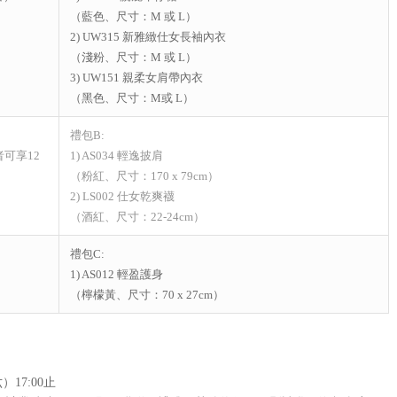
（藍色、尺寸：M 或 L）
2) UW315 新雅緻仕女長袖內衣
（淺粉、尺寸：M 或 L）
3) UW151 親柔女肩帶內衣
（黑色、尺寸：M或 L）
禮包B:
可享12
1) AS034 輕逸披肩
（粉紅、尺寸：170 x 79cm）
2) LS002 仕女乾爽襪
（酒紅、尺寸：22-24cm）
禮包C:
1) AS012 輕盈護身
（檸檬黃、尺寸：70 x 27cm）
17:00止