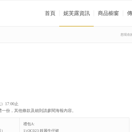
首頁
妮芙露資訊
商品櫥窗
您現在
17:00止
禮一份，其他條款及細則請參閱海報內容。
禮包A:
搭）
1) OC023 靚麗牛仔裙