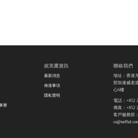
妮芙露資訊
聯絡我們
地址：香港
最新消息
部加連威老道
佈達事項
心6樓
隱私聲明
電話：+852 28
事曆
傳真：+852 28
客戶服務部
cs@nefful.co