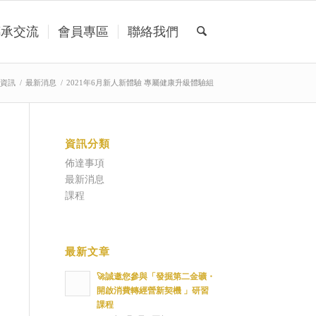
傳承交流
會員專區
聯絡我們
資訊
/
最新消息
/
2021年6月新人新體驗 專屬健康升級體驗組
資訊分類
佈達事項
最新消息
課程
最新文章
🚀誠邀您參與「發掘第二金礦・
開啟消費轉經營新契機 」研習
課程