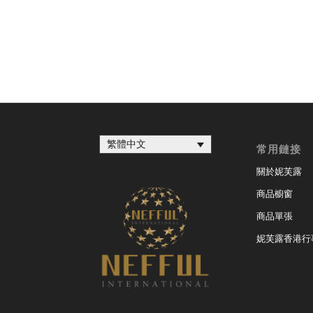
繁體中文
常用鏈接
關於妮芙露
商品櫥窗
商品單張
妮芙露香港行