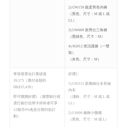
2) UW159 親柔男長內褲
（黑色、尺寸：M 或 L 或
LL）
3) UW609 新男仕三角褲
（墨綠色、尺寸：M）
4) SG012 悠活護膝（一雙
裝）
（灰色、尺寸：M）
單張發票合計業績達
好禮2:
39,375（應付金額約
1) UW315 新雅緻仕女長袖
HK$35,438）
內衣
即可獲贈好禮2 （滙豐銀行或
（淺粉、尺寸：M 或 L 或
渣打銀行信用卡持有者可享
LL）
12個月0%免息分期付款計
2) LS006 修飾小腿襪
劃）
（黑色、尺寸：M 或 L）