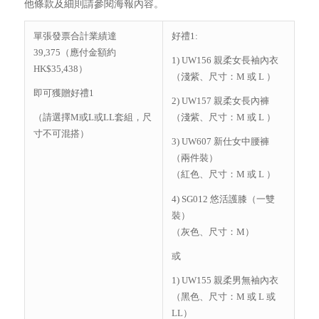
他條款及細則請參閱海報內容。
單張發票合計業績達
好禮1:
39,375（應付金額約
1) UW156 親柔女長袖內衣
HK$35,438）
（淺紫、尺寸：M 或 L ）
即可獲贈好禮1
2) UW157 親柔女長內褲
（請選擇M或L或LL套組，尺
（淺紫、尺寸：M 或 L ）
寸不可混搭）
3) UW607 新仕女中腰褲
（兩件裝）
（紅色、尺寸：M 或 L ）
4) SG012 悠活護膝（一雙
裝）
（灰色、尺寸：M）
或
1) UW155 親柔男無袖內衣
（黑色、尺寸：M 或 L 或
LL）