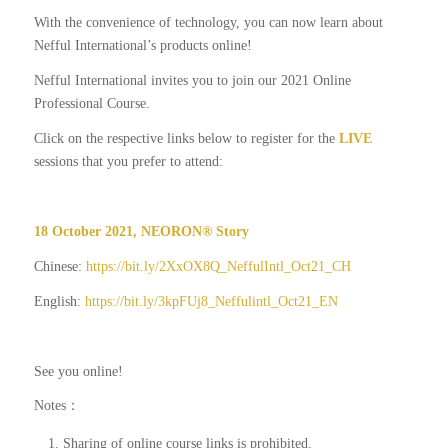
With the convenience of technology, you can now learn about
Nefful International’s products online!
Nefful International invites you to join our 2021 Online
Professional Course.
Click on the respective links below to register for the
LIVE
sessions that you prefer to attend:
18 October 2021, NEORON® Story
Chinese:
https://bit.ly/2XxOX8Q_NeffulIntl_Oct21_CH
English:
https://bit.ly/3kpFUj8_Neffulintl_Oct21_EN
See you online!
Notes：
Sharing of online course links is prohibited.