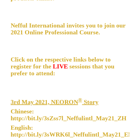
Nefful International invites you to join our
2021 Online Professional Course.
Click on the respective links below to
register for the
LIVE
sessions that you
prefer to attend:
®
3rd May 2021, NEORON
Story
Chinese:
http://bit.ly/3sZss7l_Neffulintl_May21_ZH
English:
http://bit.ly/3sWRK6l_Neffulintl_May21_EN