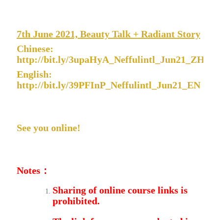
7th June 2021, Beauty Talk + Radiant Story
Chinese:
http://bit.ly/3upaHyA_Neffulintl_Jun21_ZH
English:
http://bit.ly/39PFInP_Neffulintl_Jun21_EN
See you online!
Notes
：
Sharing of online course links is
prohibited.