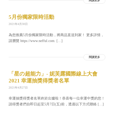
閱讀更多
5月份獨家限時活動
2021年4月30日
為您推薦5月份獨家限時活動，將商品直送到家！ 更多詳情，
請瀏覽 https://www.nefful.com. […]
閱讀更多
「星の超能力」- 妮芙露國際線上大會
2021 幸運抽獎得獎者名單
2021年4月27日
幸運抽獎得獎者名單終於出爐啦！恭喜每一位幸運中獎的您！
請得獎者們自即日起至5月7日(五)前，透過以下方式聯絡 […]