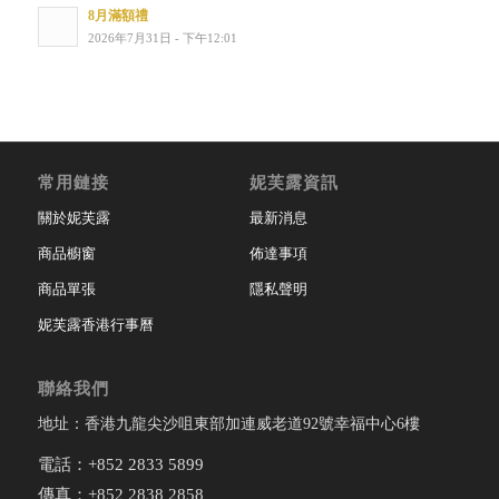
8月滿額禮
2026年7月31日 - 下午12:01
常用鏈接
妮芙露資訊
關於妮芙露
最新消息
商品櫥窗
佈達事項
商品單張
隱私聲明
妮芙露香港行事曆
聯絡我們
地址：香港九龍尖沙咀東部加連威老道92號幸福中心6樓
電話：+852 2833 5899
傳真：+852 2838 2858