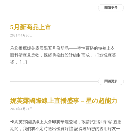
閱讀更多
5月新商品上市
2021年4月26日
為您推薦妮芙露國際五月份新品——率性百搭的短袖上衣！
面料清爽且柔軟，採經典格紋設計編制而成， 打造颯爽英
姿， […]
閱讀更多
妮芙露國際線上直播盛事 – 星の超能力
2021年4月21日
📢妮芙露國際線上大會即將華麗登場，敬請拭目以待!🤩 直播
期間，我們將不定時送出優質好禮 記得邀約您的親朋好友一