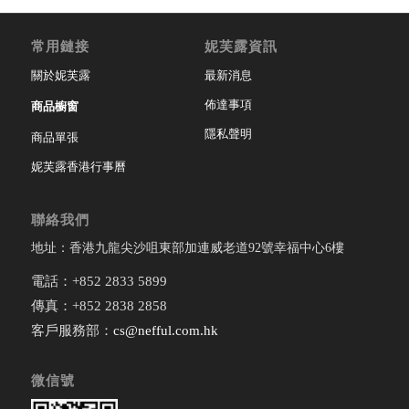
常用鏈接
妮芙露資訊
關於妮芙露
最新消息
佈達事項
商品櫥窗
隱私聲明
商品單張
妮芙露香港行事曆
聯絡我們
地址：香港九龍尖沙咀東部加連威老道92號幸福中心6樓
電話：+852 2833 5899
傳真：+852 2838 2858
客戶服務部：
cs@nefful.com.hk
微信號