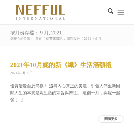
按月份存檔： 9 月, 2021
您現在的位置：
首頁
/
妮芙露資訊
/
課程公告
/
2021
/
9 月
2021年10月妮的新《纖》生活滿額禮
2021年9月30日
優質活源自於簡樸！ 追尋內心真正的美麗，引領人們重新回
歸人生的本質是妮生活的宗旨與嚮往。 這個十月，與妮一起
發 […]
閱讀更多