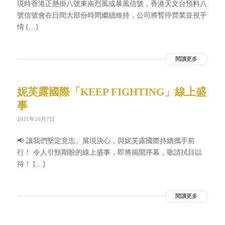
現時香港正懸掛八號東南烈風或暴風信號，香港天文台預料八
號信號會在日間大部份時間繼續維持，公司將暫停營業並視乎
情 […]
閱讀更多
妮芙露國際「KEEP FIGHTING」線上盛
事
2021年10月7日
📢 讓我們堅定意志、展現決心，與妮芙露國際持續攜手前
行！ 令人引頸期盼的線上盛事，即將揭開序幕，敬請拭目以
待！ […]
閱讀更多