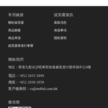
常用鏈接
妮芙露資訊
關於妮芙露
最新消息
商品櫥窗
佈達事項
商品單張
隱私聲明
妮芙露香港行事曆
聯絡我們
地址：香港九龍尖沙咀東部加連威老道92號幸福中心6樓
電話：+852 2833 5899
傳真：+852 2838 2858
客戶服務部：
cs@nefful.com.hk
微信號