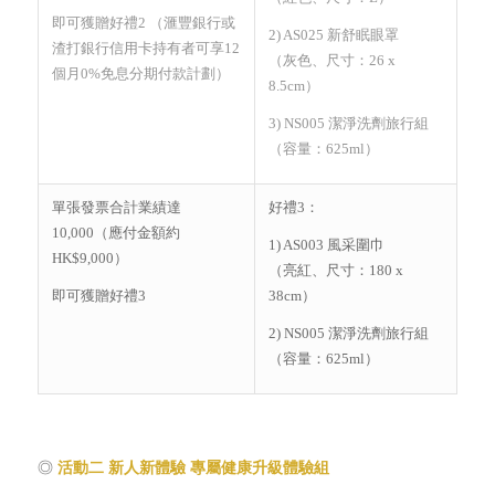
即可獲贈好禮2 （滙豐銀行或
2) AS025 新舒眠眼罩
渣打銀行信用卡持有者可享12
（灰色、尺寸：26 x
個月0%免息分期付款計劃）
8.5cm）
3) NS005 潔淨洗劑旅行組
（容量：625ml）
單張發票合計業績達
好禮3：
10,000（應付金額約
1) AS003 風采圍巾
HK$9,000）
（亮紅、尺寸：180 x
即可獲贈好禮3
38cm）
2) NS005 潔淨洗劑旅行組
（容量：625ml）
◎
活動二 新人新體驗 專屬健康升級體驗組