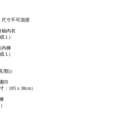
，尺寸不可混搭
女無袖內衣
或 L）
女長內褲
或 L）
克/顆)）
紋圍巾
：185 x 38cm）
身褲
L）