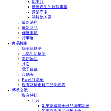
妮美龍
摩擦產生的負靜電量
營業守則
關於妮芙露
最新消息
最新商品
佈達事項
行事曆
商品櫥窗
妮美龍物語
元氣生活物語
美妍物語
其它
電子目錄
尺碼表
Excel 訂購單
現有及待進貨商品明細表
傳承交流
影音特輯
照片
妮芙露國際全球53週年誌慶
妮芙露香港20週年大會