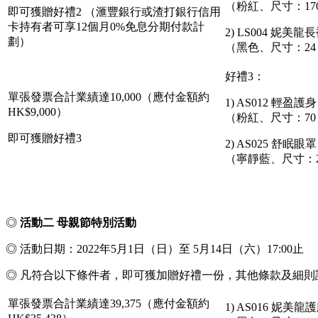
（粉紅、尺寸：170 
即可獲贈好禮2 （滙豐銀行或渣打銀行信用
卡持有者可享12個月0%免息分期付款計
2) LS004 妮美龍
劃）
（黑色、尺寸：24 –
好禮3：
單張發票合計業績達10,000（應付金額約
1) AS012 輕盈護身
HK$9,000）
（粉紅、尺寸：70 x
即可獲贈好禮3
2) AS025 舒眠眼罩
（寧靜藍、尺寸：26 
◎
活動二 母親節特別活動
◎ 活動日期：2022年5月1日（日）至 5月14日（六）17:00止
◎ 凡符合以下條件者，即可獲加贈好禮一份，其他條款及細則
單張發票合計業績達39,375（應付金額約
1) AS016 妮美