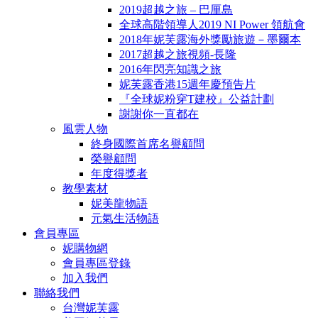
2019超越之旅 – 巴厘島
全球高階領導人2019 NI Power 領航會
2018年妮芙露海外獎勵旅遊－墨爾本
2017超越之旅視頻-長隆
2016年閃亮知識之旅
妮芙露香港15週年慶預告片
『全球妮粉穿T建校』公益計劃
謝謝你一直都在
風雲人物
終身國際首席名譽顧問
榮譽顧問
年度得獎者
教學素材
妮美龍物語
元氣生活物語
會員專區
妮購物網
會員專區登錄
加入我們
聯絡我們
台灣妮芙露