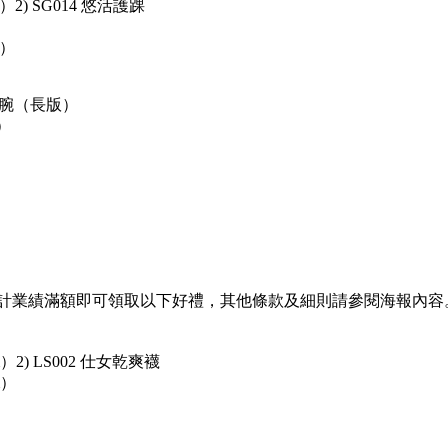
2) SG014 悠活護踝
 ）
龍護腕（長版）
）
合計業績滿額即可領取以下好禮，其他條款及細則請參閱海報內容
m）2) LS002 仕女乾爽襪
m）