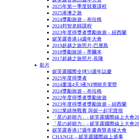
2025年第一季度競賽課程
2025港澳之旅
2024獎勵旅遊 – 布拉格
2024邦智老師課程
2023年度得獎者獎勵旅遊 – 紐西蘭
妮芙露香港14週年大會
2019超越之旅照片-巴厘島
2018獎勵旅游 – 墨爾本
2017超越之旅照片-長隆
影片
妮芙露國際全球53週年誌慶
2025年度得獎者
2024重溫4天3夜NI增能充電營
2024獎勵旅遊 – 布拉格
2022年度得獎者獎勵旅遊
2023年度得獎者獎勵旅遊 – 紐西蘭
2022業績挑戰賽 與妮一起宅渡假
「星の超能力」- 妮芙露國際線上大會20
「星の超能力」- 妮芙露國際線上大會20
妮芙露香港17週年慶典暨表揚大會
CHANGE – 妮芙露國際線上盛事