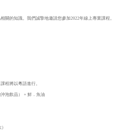
相關的知識。我們誠摯地邀請您參加2022年線上專業課程。
，課程將以粵語進行。
取物沖泡飲品） + 鮮．魚油
六）