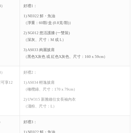
8）
好禮1：
1) NE022 鮮・魚油
（淨重：60顆/盒 (0.8克/顆)）
2) SG012 悠活護膝 (一雙裝)
（深灰、尺寸：M 或 L）
3) AS033 絢麗披肩
（黑色X灰色 或 紅色X灰色、尺寸：160 x 59cm）
8）
好禮2：
可享12
1) AS034 輕逸披肩
（橄欖綠、尺寸：170 x 79cm）
2) UW315 新雅緻仕女長袖內衣
（淺粉、尺寸：L）
）
好禮3：
1) NE022 鮮・魚油