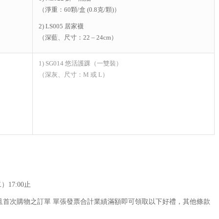
（淨重：60顆/盒 (0.8克/顆)）
2) LS005 居家襪
（深藍、尺寸：22 – 24cm）
1) SG014 悠活護踝（一雙裝）
（深灰、尺寸：M 或 L）
17:00止
且首次購物之訂單 單張發票合計業績滿額即可領取以下好禮，其他條款