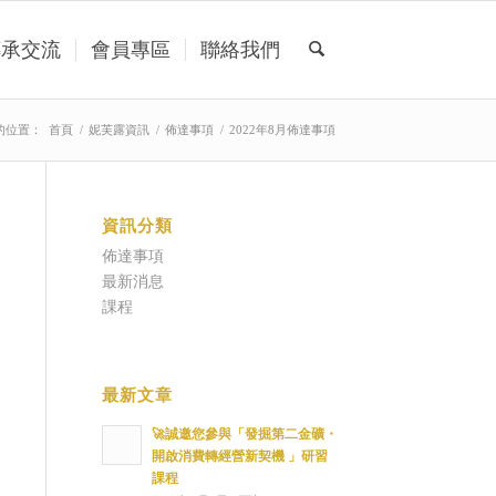
傳承交流
會員專區
聯絡我們
的位置：
首頁
/
妮芙露資訊
/
佈達事項
/
2022年8月佈達事項
資訊分類
佈達事項
最新消息
課程
最新文章
🚀誠邀您參與「發掘第二金礦・
開啟消費轉經營新契機 」研習
課程