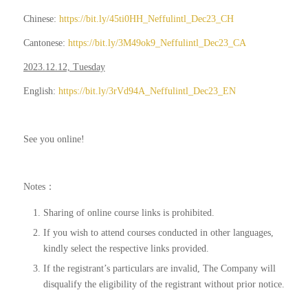
Chinese:
https://bit.ly/45ti0HH_Neffulintl_Dec23_CH
Cantonese:
https://bit.ly/3M49ok9_Neffulintl_Dec23_CA
2023.12.12, Tuesday
English:
https://bit.ly/3rVd94A_Neffulintl_Dec23_EN
See you online!
Notes：
Sharing of online course links is prohibited.
If you wish to attend courses conducted in other languages,
kindly select the respective links provided.
If the registrant’s particulars are invalid, The Company will
disqualify the eligibility of the registrant without prior notice.