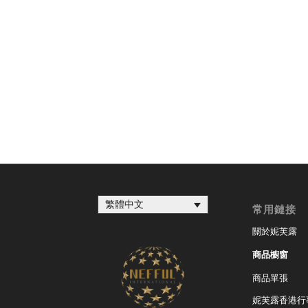
繁體中文
常用鏈接
關於妮芙露
商品櫥窗
商品單張
妮芙露香港行