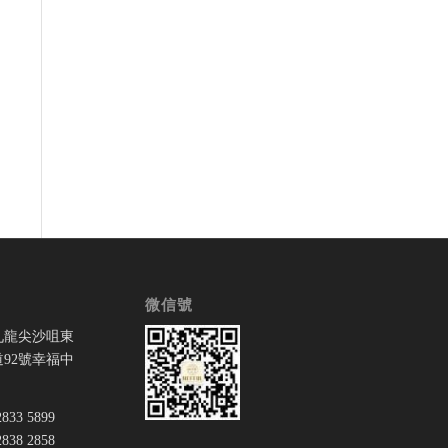
微信號
九龍尖沙咀東
92號幸福中
33 5899
38 2858