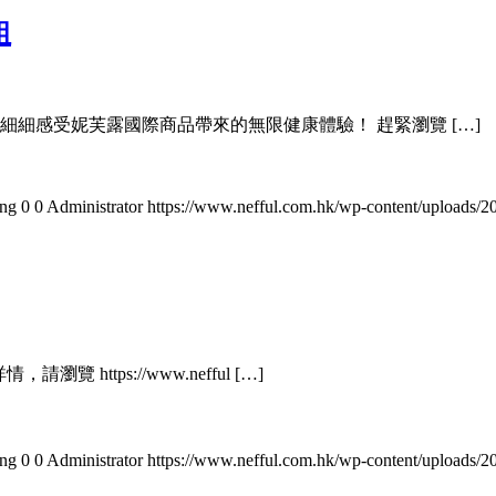
組
細細感受妮芙露國際商品帶來的無限健康體驗！ 趕緊瀏覽 […]
png
0
0
Administrator
https://www.nefful.com.hk/wp-content/uploads/
https://www.nefful […]
png
0
0
Administrator
https://www.nefful.com.hk/wp-content/uploads/