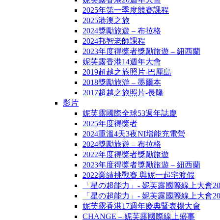
2025年第一季度競賽課程
2025港澳之旅
2024獎勵旅遊 – 布拉格
2024邦智老師課程
2023年度得獎者獎勵旅遊 – 紐西蘭
妮芙露香港14週年大會
2019超越之旅照片-巴厘島
2018獎勵旅游 – 墨爾本
2017超越之旅照片-長隆
影片
妮芙露國際全球53週年誌慶
2025年度得獎者
2024重溫4天3夜NI增能充電營
2024獎勵旅遊 – 布拉格
2022年度得獎者獎勵旅遊
2023年度得獎者獎勵旅遊 – 紐西蘭
2022業績挑戰賽 與妮一起宅渡假
「星の超能力」- 妮芙露國際線上大會20
「星の超能力」- 妮芙露國際線上大會20
妮芙露香港17週年慶典暨表揚大會
CHANGE – 妮芙露國際線上盛事