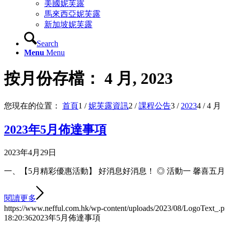
美國妮芙露
馬來西亞妮芙露
新加坡妮芙露
Search
Menu
Menu
按月份存檔： 4 月, 2023
您現在的位置：
首頁
1
/
妮芙露資訊
2
/
課程公告
3
/
2023
4
/
4 月
2023年5月佈達事項
2023年4月29日
一、【5月精彩優惠活動】 好消息好消息！ ◎ 活動一 馨喜五月 好
閱讀更多
https://www.nefful.com.hk/wp-content/uploads/2023/08/LogoText_.
18:20:36
2023年5月佈達事項