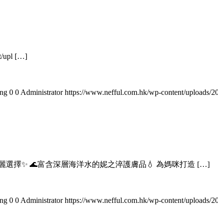
upl […]
png
0
0
Administrator
https://www.nefful.com.hk/wp-content/uploads/
擇✨ 🌊富含深層海洋水的妮之淬護膚品💧 為媽咪打造 […]
png
0
0
Administrator
https://www.nefful.com.hk/wp-content/uploads/