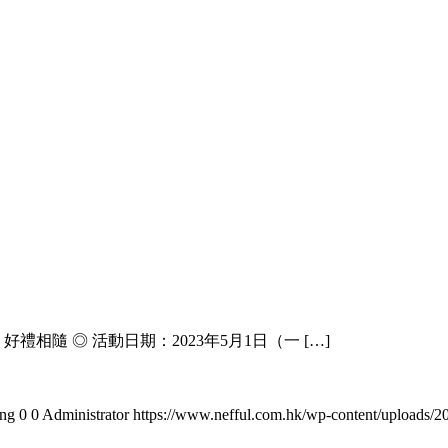
禮相隨 ◎ 活動日期：2023年5月1日（一 […]
png
0
0
Administrator
https://www.nefful.com.hk/wp-content/uploads/