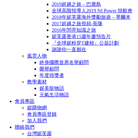
2019超越之旅 – 巴厘島
全球高階領導人2019 NI Power 領航會
2018年妮芙露海外獎勵旅遊－墨爾本
2017超越之旅視頻-長隆
2016年閃亮知識之旅
妮芙露香港15週年慶預告片
『全球妮粉穿T建校』公益計劃
謝謝你一直都在
風雲人物
終身國際首席名譽顧問
榮譽顧問
年度得獎者
教學素材
妮美龍物語
元氣生活物語
會員專區
妮購物網
會員專區登錄
加入我們
聯絡我們
台灣妮芙露