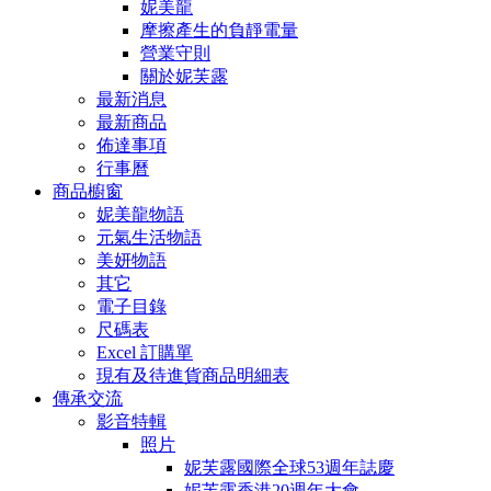
妮美龍
摩擦產生的負靜電量
營業守則
關於妮芙露
最新消息
最新商品
佈達事項
行事曆
商品櫥窗
妮美龍物語
元氣生活物語
美妍物語
其它
電子目錄
尺碼表
Excel 訂購單
現有及待進貨商品明細表
傳承交流
影音特輯
照片
妮芙露國際全球53週年誌慶
妮芙露香港20週年大會