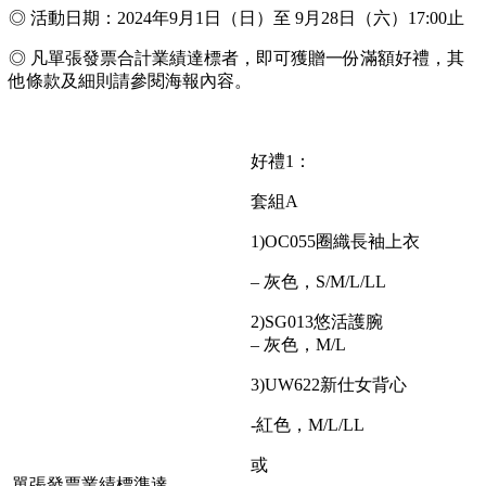
◎ 活動日期：2024年9月1日（日）至 9月28日（六）17:00止
◎ 凡單張發票合計業績達標者，即可獲贈一份滿額好禮，其
他條款及細則請參閱海報內容。
好禮1：
套組A
1)OC055圈織長袖上衣
– 灰色，S/M/L/LL
2)SG013悠活護腕
– 灰色，M/L
3)UW622新仕女背心
-紅色，M/L/LL
或
單張發票業績標準達