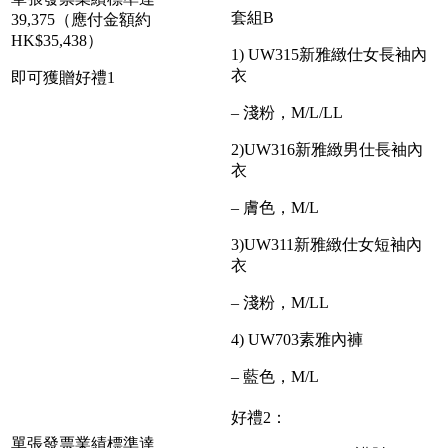
套組B
39,375（應付金額約
HK$35,438）
1) UW315新雅緻仕女長袖內
衣
即可獲贈好禮1
– 淺粉，M/L/LL
2)UW316新雅緻男仕長袖內
衣
– 膚色，M/L
3)UW311新雅緻仕女短袖內
衣
– 淺粉，M/LL
4) UW703素雅內褲
– 藍色，M/L
好禮2：
單張發票業績標準達