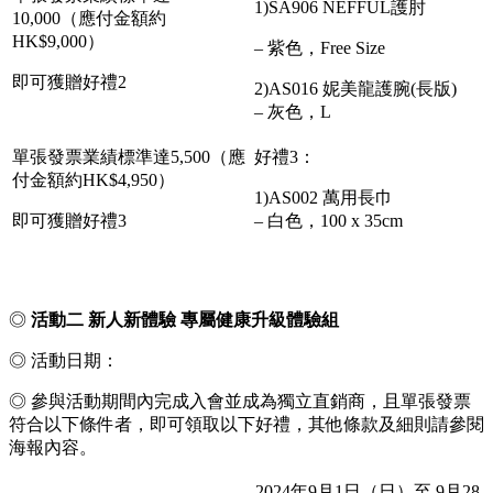
1)SA906 NEFFUL護肘
10,000（應付金額約
HK$9,000）
– 紫色，Free Size
即可獲贈好禮2
2)AS016 妮美龍護腕(長版)
– 灰色，L
單張發票業績標準達5,500（應
好禮3：
付金額約HK$4,950）
1)AS002 萬用長巾
即可獲贈好禮3
– 白色，100 x 35cm
◎
活動二 新人新體驗 專屬健康升級體驗組
◎ 活動日期：
◎ 參與活動期間內完成入會並成為獨立直銷商，且單張發票
符合以下條件者，即可領取以下好禮，其他條款及細則請參閱
海報內容。
2024年9月1日（日）至 9月28