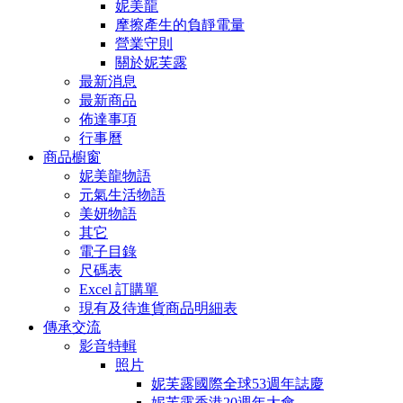
妮美龍
摩擦產生的負靜電量
營業守則
關於妮芙露
最新消息
最新商品
佈達事項
行事曆
商品櫥窗
妮美龍物語
元氣生活物語
美妍物語
其它
電子目錄
尺碼表
Excel 訂購單
現有及待進貨商品明細表
傳承交流
影音特輯
照片
妮芙露國際全球53週年誌慶
妮芙露香港20週年大會