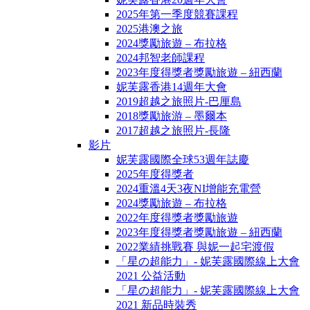
2025年第一季度競賽課程
2025港澳之旅
2024獎勵旅遊 – 布拉格
2024邦智老師課程
2023年度得獎者獎勵旅遊 – 紐西蘭
妮芙露香港14週年大會
2019超越之旅照片-巴厘島
2018獎勵旅游 – 墨爾本
2017超越之旅照片-長隆
影片
妮芙露國際全球53週年誌慶
2025年度得獎者
2024重溫4天3夜NI增能充電營
2024獎勵旅遊 – 布拉格
2022年度得獎者獎勵旅遊
2023年度得獎者獎勵旅遊 – 紐西蘭
2022業績挑戰賽 與妮一起宅渡假
「星の超能力」- 妮芙露國際線上大會
2021 公益活動
「星の超能力」- 妮芙露國際線上大會
2021 新品時裝秀