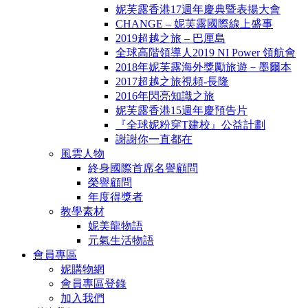
妮芙露香港17週年慶典暨表揚大會
CHANGE – 妮芙露國際線上盛事
2019超越之旅 – 巴厘島
全球高階領導人2019 NI Power 領航會
2018年妮芙露海外獎勵旅遊－墨爾本
2017超越之旅視頻-長隆
2016年閃亮知識之旅
妮芙露香港15週年慶預告片
『全球妮粉穿T建校』公益計劃
謝謝你一直都在
風雲人物
終身國際首席名譽顧問
榮譽顧問
年度得獎者
教學素材
妮美龍物語
元氣生活物語
會員專區
妮購物網
會員專區登錄
加入我們