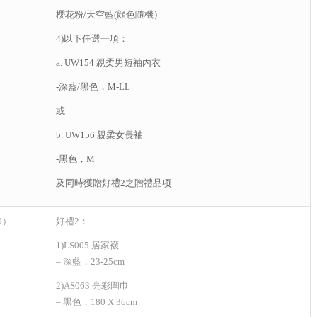
櫻花粉/天空藍(顔色隨機）
4)以下任選一項：
a. UW154 親柔男短袖內衣
-深藍/黑色，M-LL
或
b. UW156 親柔女長袖
-黑色，M
及同時獲贈好禮2之贈禮品项
0）
好禮2：
1)LS005 居家襪
– 深藍，23-25cm
2)AS063 亮彩圍巾
– 黑色，180 X 36cm