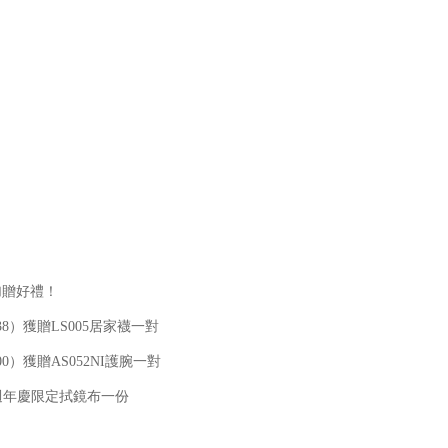
加贈好禮！
38）獲贈LS005居家襪一對
00）獲贈AS052NI護腕一對
年週年慶限定拭鏡布一份