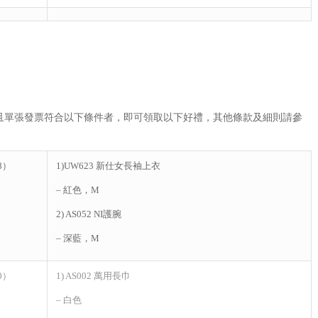
且單張發票符合以下條件者，即可領取以下好禮，其他條款及細則請參
8）
1)UW623 新仕女長袖上衣
– 紅色，M
2) AS052 NI護腕
– 深藍，M
0）
1) AS002 萬用長巾
– 白色