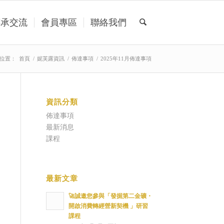
傳承交流
會員專區
聯絡我們
位置：
首頁
/
妮芙露資訊
/
佈達事項
/
2025年11月佈達事項
資訊分類
佈達事項
最新消息
課程
最新文章
🚀誠邀您參與「發掘第二金礦・
開啟消費轉經營新契機 」研習
課程