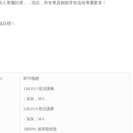
即可解鎖「新人專屬好禮」，現在，所有專員都能享有這份專屬驚喜！
達成目標！
8）
即可獲贈
1)SG013 悠活護腕
– 深灰，M-L
2)SG014 悠活護踝
– 深灰，M-L
3)BI091 妮美龍枕套