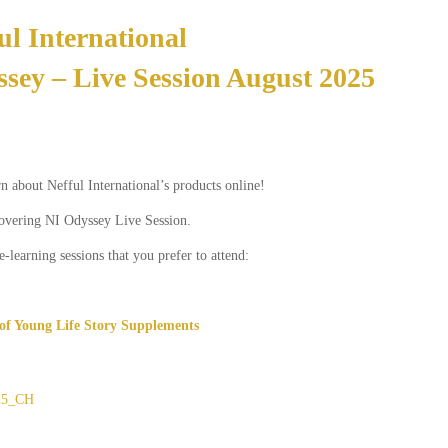
ul International
sey – Live Session August 2025
 about Nefful International’s products online!
scovering NI Odyssey Live Session.
e-learning sessions that you prefer to attend:
 of Young Life Story Supplements
ug25_CH