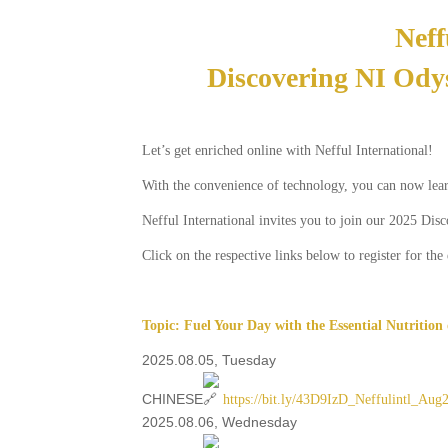
Neff
Discovering NI Odys
Let’s get enriched online with Nefful International!
With the convenience of technology, you can now learn
Nefful International invites you to join our 2025 Di
Click on the respective links below to register for the 
Topic: Fuel Your Day with the Essential Nutrition
2025.08.05, Tuesday
CHINESE
https://bit.ly/43D9IzD_Neffulintl_A
2025.08.06, Wednesday