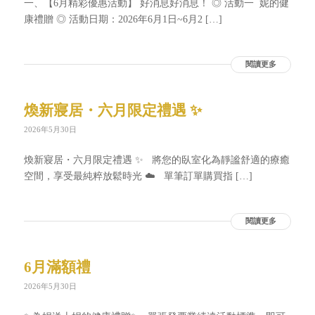
一、【6月精彩優惠活動】 好消息好消息！ ◎ 活動一 妮的健
康禮贈 ◎ 活動日期：2026年6月1日~6月2 […]
閱讀更多
煥新寢居・六月限定禮遇 ✨
2026年5月30日
煥新寢居・六月限定禮遇 ✨ 將您的臥室化為靜謐舒適的療癒
空間，享受最純粹放鬆時光 ☁️ 單筆訂單購買指 […]
閱讀更多
6月滿額禮
2026年5月30日