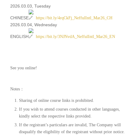
2026.03.03, Tuesday
CHINESE
https://bit.ly/4rqCkFj_NeffulIntl_Mar26_CH
2026.03.04, Wednesday
ENGLISH
https://bit.ly/3NJNvdA_NeffulIntl_Mar26_EN
See you online!
Notes：
Sharing of online course links is prohibited.
If you wish to attend courses conducted in other languages,
kindly select the respective links provided.
If the registrant’s particulars are invalid, The Company will
disqualify the eligibility of the registrant without prior notice.